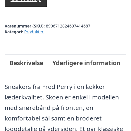
var:
er:
kr. 1.199,00.
kr. 839,30.
Varenummer (SKU):
8906712824697414687
Kategori:
Produkter
Beskrivelse
Yderligere information
Sneakers fra Fred Perry i en lækker
læderkvalitet. Skoen er enkel i modellen
med snørebånd på fronten, en
komfortabel sål samt en broderet
logodetalje på ydersiden. Et par klassiske