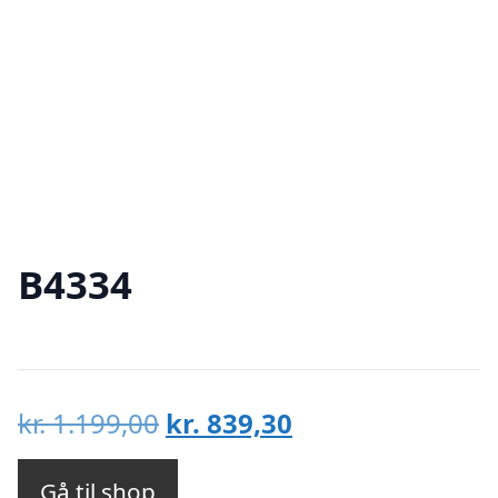
B4334
Den
Den
kr.
1.199,00
kr.
839,30
oprindelige
aktuelle
pris
pris
Gå til shop