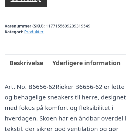
var:
er:
kr. 700,00.
kr. 630,00.
Varenummer (SKU):
1177155609209319549
Kategori:
Produkter
Beskrivelse
Yderligere information
Art. No. B6656-62Rieker B6656-62 er lette
og behagelige sneakers til herre, designet
med fokus på komfort og fleksibilitet i
hverdagen. Skoen har en åndbar overdel i
tekstil, der sikrer god ventilation og gør