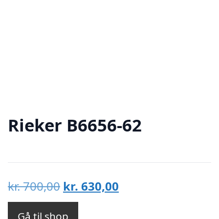
Rieker B6656-62
Den
Den
kr.
700,00
kr.
630,00
oprindelige
aktuelle
pris
pris
Gå til shop