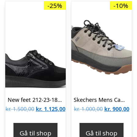
-25%
-10%
New feet 212-23-1810
Skechers Mens Cambert 210900 CMNT
Den
Den
Den
De
kr.
1.500,00
kr.
1.125,00
kr.
1.000,00
kr.
900,00
oprindelige
aktuelle
oprindelige
akt
pris
pris
pris
pri
Gå til shop
Gå til shop