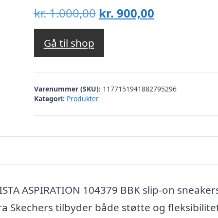
Den
Den
kr.
1.000,00
kr.
900,00
oprindelige
aktuelle
pris
pris
Gå til shop
var:
er:
kr. 1.000,00.
kr. 900,00.
Varenummer (SKU):
1177151941882795296
Kategori:
Produkter
ISTA ASPIRATION 104379 BBK slip-on sneakers 
ra Skechers tilbyder både støtte og fleksibilit