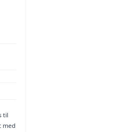
til
et med