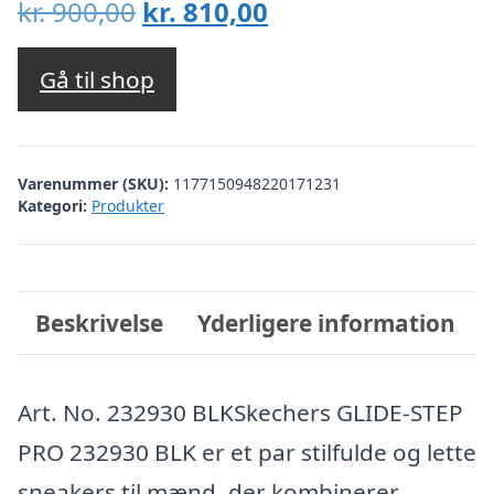
Den
Den
kr.
900,00
kr.
810,00
oprindelige
aktuelle
pris
pris
Gå til shop
var:
er:
kr. 900,00.
kr. 810,00.
Varenummer (SKU):
1177150948220171231
Kategori:
Produkter
Beskrivelse
Yderligere information
Art. No. 232930 BLKSkechers GLIDE-STEP
PRO 232930 BLK er et par stilfulde og lette
sneakers til mænd, der kombinerer