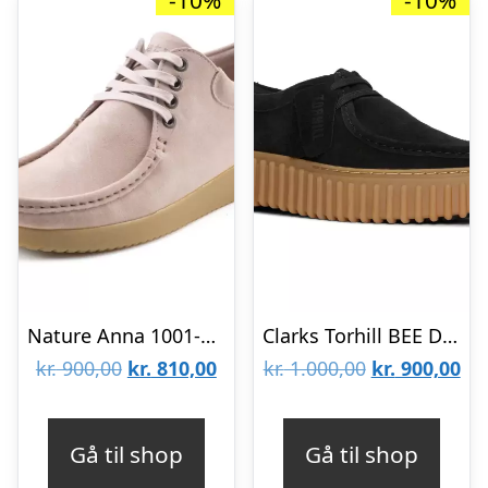
-10%
-10%
Nature Anna 1001-056-006
Clarks Torhill BEE D CL26172044-1219
Den
Den
Den
De
kr.
900,00
kr.
810,00
kr.
1.000,00
kr.
900,00
oprindelige
aktuelle
oprindelige
akt
pris
pris
pris
pri
Gå til shop
Gå til shop
var:
er:
var:
er: