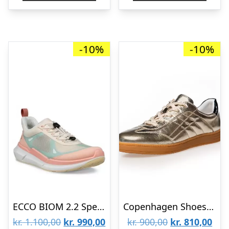
kr. 900,00.
kr. 810,00.
kr. 1.000,00.
kr.
-10%
-10%
ECCO BIOM 2.2 Speedlace 830873-61175
Copenhagen Shoes SHOW YOU GOLD CS8847-0051
Den
Den
Den
De
kr.
1.100,00
kr.
990,00
kr.
900,00
kr.
810,00