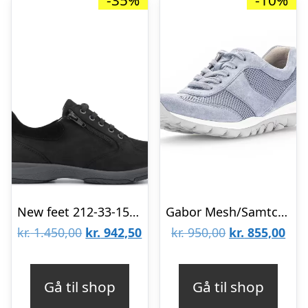
-35%
-10%
New feet 212-33-1510
Gabor Mesh/Samtchevr 46.966.66
Den
Den
Den
De
kr.
1.450,00
kr.
942,50
kr.
950,00
kr.
855,00
oprindelige
aktuelle
oprindelige
aktu
pris
pris
pris
pris
Gå til shop
Gå til shop
var:
er:
var:
er: