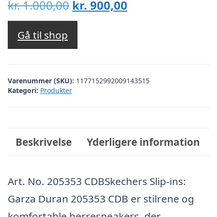
Den
Den
kr.
1.000,00
kr.
900,00
oprindelige
aktuelle
pris
pris
Gå til shop
var:
er:
kr. 1.000,00.
kr. 900,00.
Varenummer (SKU):
1177152992009143515
Kategori:
Produkter
Beskrivelse
Yderligere information
Art. No. 205353 CDBSkechers Slip-ins:
Garza Duran 205353 CDB er stilrene og
komfortable herresneakers, der