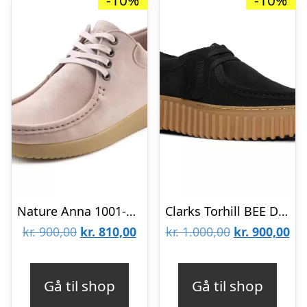
-10%
-10%
Nature Anna 1001-056-006
Clarks Torhill BEE D CL26172044-1219
Den
Den
Den
De
kr.
900,00
kr.
810,00
kr.
1.000,00
kr.
900,00
oprindelige
aktuelle
oprindelige
akt
pris
pris
pris
pri
Gå til shop
Gå til shop
var:
er:
var:
er: