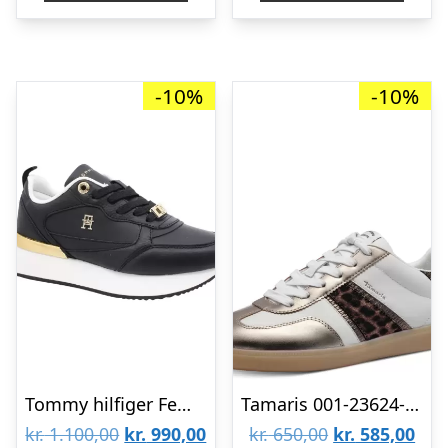
kr. 900,00.
kr. 810,00.
kr. 1.000,00.
kr.
-10%
-10%
Tommy hilfiger Feminine Runner FW0FW08117-BDS
Tamaris 001-23624-43-329
Den
Den
Den
De
kr.
1.100,00
kr.
990,00
kr.
650,00
kr.
585,00