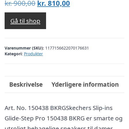
Den
Den
kr.
900,00
kr.
810,00
oprindelige
aktuelle
pris
pris
Gå til shop
var:
er:
kr. 900,00.
kr. 810,00.
Varenummer (SKU):
1177156622070176631
Kategori:
Produkter
Beskrivelse
Yderligere information
Art. No. 150438 BKRGSkechers Slip-ins
Glide-Step Pro 150438 BKRG er smarte og
utroligt behagelige sneakers til damer,